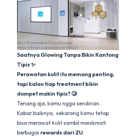
Skin+ Euromedica Clinic (Sumber :
https://skinplusclinic.com/id/lokasi/)
Saatnya Glowing Tanpa Bikin Kantong
Tipis ✨
Perawatan kulit itu memang penting,
tapi kalau tiap treatment bikin
dompet makin tipis? 🥲
Tenang aja, kamu ngga sendirian.
Kabar baiknya, sekarang kamu tetap
bisa merawat kulit sambil menikmati
berbagai
rewards dari ZU
.