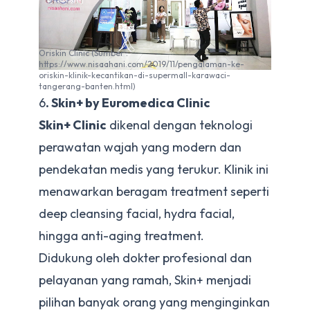
Oriskin Clinic (Sumber :
https://www.nisaahani.com/2019/11/pengalaman-ke-
oriskin-klinik-kecantikan-di-supermall-karawaci-
tangerang-banten.html)
6
. Skin+ by Euromedica Clinic
Skin+ Clinic
dikenal dengan teknologi
perawatan wajah yang modern dan
pendekatan medis yang terukur. Klinik ini
menawarkan beragam treatment seperti
deep cleansing facial, hydra facial,
hingga anti-aging treatment.
Didukung oleh dokter profesional dan
pelayanan yang ramah, Skin+ menjadi
pilihan banyak orang yang menginginkan