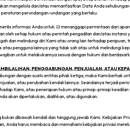
nya akan mengelola dan/atau memanfaatkan Data Anda sehubungan 
an peraturan perundangan-undangan yang berlaku.
rilis informasi Anda untuk: (i) menanggapi permintaan dari ap
leh setiap hukum atau perintah pengadilan dan/atau instansi yuri
h dan melindungi diri Kami atau orang lain terhadap penipuan, tra
tas atau pengguna lainnya yang tidak sah atau untuk melindungi 
ewajiban untuk melakukannya sesuai dengan hukum dan berdasark
AMBILALIHAN, PENGGABUNGAN, PENJUALAN, ATAU KEPA
gabungan dengan suatu entitas pihak ketiga, maka Kami berhak
jualan, atau perubahan kendali lainnya. Seandainya terjadi peris
erhadap Kami, atau penerapan hukum atau prinsip-prinsip keadil
a akan diperlakukan, dialihkan, atau digunakan.
ang bukan dibawah kendali dan tanggung jawab Kami. Kebijakan Pri
 lain, Anda harus membaca dan memahami kebijakan privasi mere