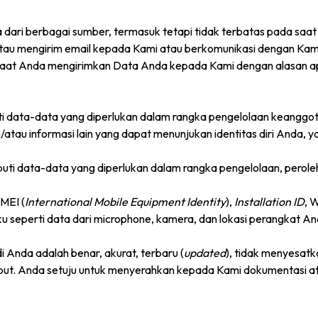
ri berbagai sumber, termasuk tetapi tidak terbatas pada saat
u mengirim email kepada Kami atau berkomunikasi dengan Kami me
aat Anda mengirimkan Data Anda kepada Kami dengan alasan apapu
puti data-data yang diperlukan dalam rangka pengelolaan keanggo
n/atau informasi lain yang dapat menunjukan identitas diri Anda, ya
liputi data-data yang diperlukan dalam rangka pengelolaan, pero
MEI (
International Mobile Equipment Identity
),
Installation ID
, 
u seperti data dari microphone, kamera, dan lokasi perangkat An
Anda adalah benar, akurat, terbaru (
updated
), tidak menyesat
t. Anda setuju untuk menyerahkan kepada Kami dokumentasi atau i