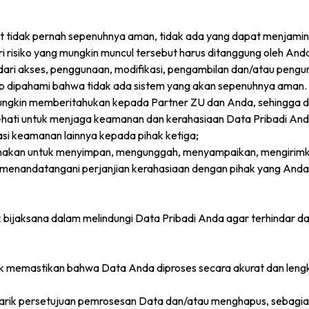
t tidak pernah sepenuhnya aman, tidak ada yang dapat menjami
risiko yang mungkin muncul tersebut harus ditanggung oleh Anda
 dari akses, penggunaan, modifikasi, pengambilan dan/atau pen
dipahami bahwa tidak ada sistem yang akan sepenuhnya aman. Dal
ngkin memberitahukan kepada Partner ZU dan Anda, sehingga dap
hati untuk menjaga keamanan dan kerahasiaan Data Pribadi Anda 
asi keamanan lainnya kepada pihak ketiga;
nakan untuk menyimpan, mengunggah, menyampaikan, mengirimk
ya menandatangani perjanjian kerahasiaan dengan pihak yang A
k bijaksana dalam melindungi Data Pribadi Anda agar terhindar d
k memastikan bahwa Data Anda diproses secara akurat dan leng
arik persetujuan pemrosesan Data dan/atau menghapus, sebagian