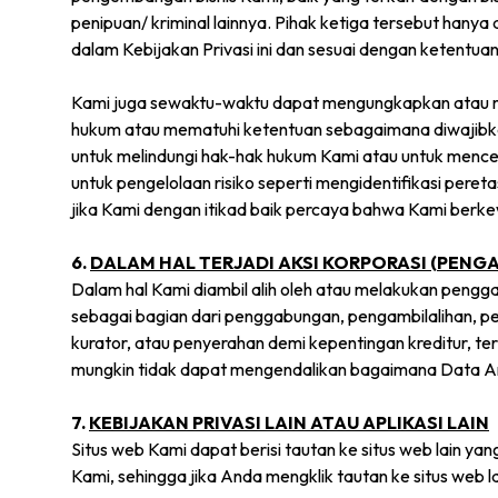
penipuan/ kriminal lainnya. Pihak ketiga tersebut ha
dalam Kebijakan Privasi ini dan sesuai dengan ketentu
Kami juga sewaktu-waktu dapat mengungkapkan atau me
hukum atau mematuhi ketentuan sebagaimana diwajibkan o
untuk melindungi hak-hak hukum Kami atau untuk mencega
untuk pengelolaan risiko seperti mengidentifikasi pere
jika Kami dengan itikad baik percaya bahwa Kami berk
6.
DALAM HAL TERJADI AKSI KORPORASI (PENG
Dalam hal Kami diambil alih oleh atau melakukan peng
sebagai bagian dari penggabungan, pengambilalihan, pen
kurator, atau penyerahan demi kepentingan kreditur, t
mungkin tidak dapat mengendalikan bagaimana Data And
7.
KEBIJAKAN PRIVASI LAIN ATAU APLIKASI LAIN
Situs web Kami dapat berisi tautan ke situs web lain y
Kami, sehingga jika Anda mengklik tautan ke situs web