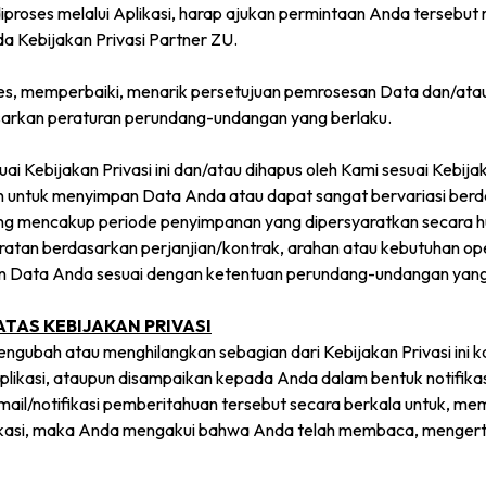
diproses melalui Aplikasi, harap ajukan permintaan Anda tersebut
a Kebijakan Privasi Partner ZU.
s, memperbaiki, menarik persetujuan pemrosesan Data dan/atau
dasarkan peraturan perundang-undangan yang berlaku.
ai Kebijakan Privasi ini dan/atau dihapus oleh Kami sesuai Kebija
n untuk menyimpan Data Anda atau dapat sangat bervariasi berd
ng mencakup periode penyimpanan yang dipersyaratkan secara hu
aratan berdasarkan perjanjian/kontrak, arahan atau kebutuhan op
n Data Anda sesuai dengan ketentuan perundang-undangan yang
TAS KEBIJAKAN PRIVASI
ubah atau menghilangkan sebagian dari Kebijakan Privasi ini k
Aplikasi, ataupun disampaikan kepada Anda dalam bentuk notifikasi
mail/notifikasi pemberitahuan tersebut secara berkala untuk, 
si, maka Anda mengakui bahwa Anda telah membaca, mengerti, 