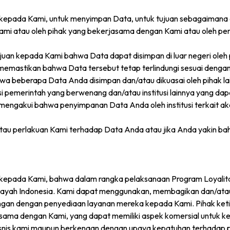
epada Kami, untuk menyimpan Data, untuk tujuan sebagaimana dij
Kami atau oleh pihak yang bekerjasama dengan Kami atau oleh pen
juan kepada Kami bahwa Data dapat disimpan di luar negeri oleh
memastikan bahwa Data tersebut tetap terlindungi sesuai dengan 
beberapa Data Anda disimpan dan/atau dikuasai oleh pihak lain
 pemerintah yang berwenang dan/atau institusi lainnya yang dap
mengakui bahwa penyimpanan Data Anda oleh institusi terkait a
tau perlakuan Kami terhadap Data Anda atau jika Anda yakin bah
 kepada Kami, bahwa dalam rangka pelaksanaan Program Loyali
r wilayah Indonesia. Kami dapat menggunakan, membagikan dan/ata
bungan dengan penyediaan layanan mereka kepada Kami. Pihak ket
erjasama dengan Kami, yang dapat memiliki aspek komersial untuk 
bisnis kami maupun berkenaan dengan upaya kepatuhan terhadap