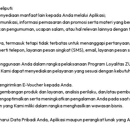
liputi:
nyediaan manfaat lain kepada Anda melalui Aplikasi;
munikasi, informasi pemasaran dan promosi serta materi yang b
n pengumuman, ucapan salam, atau hal relevan lainnya dengan t
ya, termasuk tetapi tidak terbatas untuk menanggapi pertanyaan
erti telepon, layanan pesan singkat (SMS), email, layanan pesan 
penggunaan Anda dalam rangka pelaksanaan Program Loyalitas ZU
ami dapat menyediakan pelayanan yang sesuai dengan kebutuhan 
 mengirimkan E-Voucher kepada Anda.
engembangan produk dan layanan, analisis perilaku, dan/atau pem
mengoptimalkan serta meningkatkan pengalaman Anda pada saat
 yang Kami miliki dalam rangka menghasilkan wawasan bisnis.
rui Data Pribadi Anda, Aplikasi maupun perangkat lunak yang 