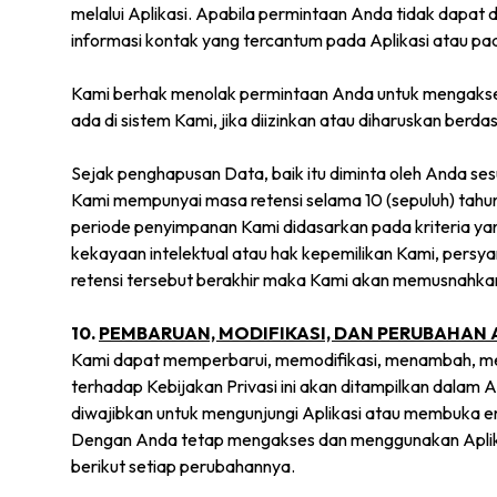
melalui Aplikasi. Apabila permintaan Anda tidak dapat 
informasi kontak yang tercantum pada Aplikasi atau pad
Kami berhak menolak permintaan Anda untuk mengakse
ada di sistem Kami, jika diizinkan atau diharuskan ber
Sejak penghapusan Data, baik itu diminta oleh Anda sesu
Kami mempunyai masa retensi selama 10 (sepuluh) tahu
periode penyimpanan Kami didasarkan pada kriteria ya
kekayaan intelektual atau hak kepemilikan Kami, persy
retensi tersebut berakhir maka Kami akan memusnahka
10.
PEMBARUAN, MODIFIKASI, DAN PERUBAHAN A
Kami dapat memperbarui, memodifikasi, menambah, meng
terhadap Kebijakan Privasi ini akan ditampilkan dalam 
diwajibkan untuk mengunjungi Aplikasi atau membuka e
Dengan Anda tetap mengakses dan menggunakan Aplika
berikut setiap perubahannya.