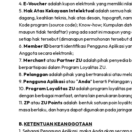
4.
E-Voucher
adalah kupon elektronik yang memiliki ni
5.
Hak Atas Kekayaan Intelektual
adalah semua hak 
dagang, keahlian teknis, hak atas desain, topografi, n
Kode program (source code); Know-how; Kumpulan data 
maupun tidak terdaftar) yang ada saat ini maupun yang
setiap hak tersebut (dimanapun permohonan tersebut da
6.
Member ID
berarti identifikasi Pengguna Aplikasi 
Anggota secara elektronik;
7.
Merchant
atau
Partner ZU
adalah pihak penyedia 
berpartisipasi dalam Program Loyalitas ZU.
8.
Pelanggan
adalah pihak yang bertransaksi atau mel
9.
Pengguna Aplikasi
atau “
Anda
” berarti Pelanggan 
10.
Program Loyalitas ZU
adalah program loyalitas p
dengan berbagai manfaat, antara lain penukaran barang/j
11.
ZP
atau
ZU Points
adalah bentuk satuan poin loyalita
masa berlaku, dan hanya dapat digunakan pada jaringa
B.
KETENTUAN KEANGGOTAAN
1. Sebagai Pengguna Aplikasi, maka Anda akan secara 