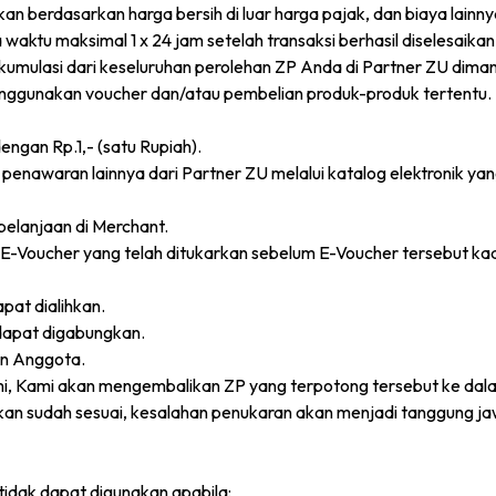
an berdasarkan harga bersih di luar harga pajak, dan biaya lainny
ktu maksimal 1 x 24 jam setelah transaksi berhasil diselesaikan
 akumulasi dari keseluruhan perolehan ZP Anda di Partner ZU dim
enggunakan voucher dan/atau pembelian produk-produk tertentu.
dengan Rp.1,- (satu Rupiah).
penawaran lainnya dari Partner ZU melalui katalog elektronik yan
belanjaan di Merchant.
Voucher yang telah ditukarkan sebelum E-Voucher tersebut ka
pat dialihkan.
k dapat digabungkan.
un Anggota.
ami, Kami akan mengembalikan ZP yang terpotong tersebut ke da
kan sudah sesuai, kesalahan penukaran akan menjadi tanggung ja
tidak dapat digunakan apabila: