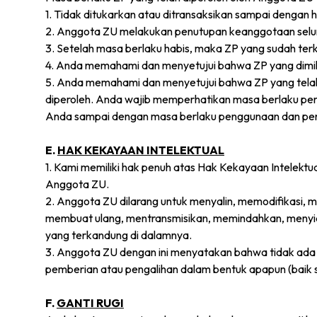
1. Tidak ditukarkan atau ditransaksikan sampai dengan 
2. Anggota ZU melakukan penutupan keanggotaan selur
3. Setelah masa berlaku habis, maka ZP yang sudah terk
4. Anda memahami dan menyetujui bahwa ZP yang dimilik
5. Anda memahami dan menyetujui bahwa ZP yang telah
diperoleh. Anda wajib memperhatikan masa berlaku pen
Anda sampai dengan masa berlaku penggunaan dan penu
E.
HAK KEKAYAAN INTELEKTUAL
1. Kami memiliki hak penuh atas Hak Kekayaan Intelekt
Anggota ZU.
2. Anggota ZU dilarang untuk menyalin, memodifikasi, 
membuat ulang, mentransmisikan, memindahkan, menyia
yang terkandung di dalamnya.
3. Anggota ZU dengan ini menyatakan bahwa tidak ada s
pemberian atau pengalihan dalam bentuk apapun (baik 
F.
GANTI RUGI