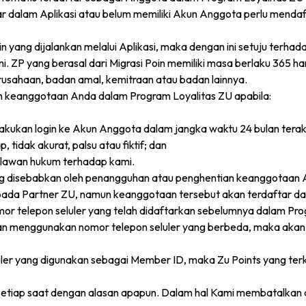
dalam Aplikasi atau belum memiliki Akun Anggota perlu mendaft
in yang dijalankan melalui Aplikasi, maka dengan ini setuju terh
i. ZP yang berasal dari Migrasi Poin memiliki masa berlaku 365 har
rusahaan, badan amal, kemitraan atau badan lainnya.
 keanggotaan Anda dalam Program Loyalitas ZU apabila:
akukan login ke Akun Anggota dalam jangka waktu 24 bulan terak
 tidak akurat, palsu atau fiktif; dan
elawan hukum terhadap kami.
yang disebabkan oleh penangguhan atau penghentian keanggota
pada Partner ZU, namun keanggotaan tersebut akan terdaftar da
mor telepon seluler yang telah didaftarkan sebelumnya dalam P
n menggunakan nomor telepon seluler yang berbeda, maka akan
ler yang digunakan sebagai Member ID, maka Zu Points yang ter
 setiap saat dengan alasan apapun. Dalam hal Kami membatalkan