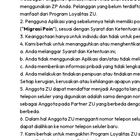
menggunakan ZP Anda. Pelanggan yang belum terdaftar 
manfaat dari Program Loyalitas ZU.
2. Pengguna Aplikasi yang sebelumnya telah memiliki po
(“
Migrasi Poin
”), sesuai dengan Syarat dan Ketentuan in
3. Keanggotaan hanya untuk individu dan tidak untuk pe
4. Kami berhak untuk menangguhkan atau menghentikan
a. Anda melanggar Syarat dan Ketentuan ini;
b. Anda tidak menggunakan Aplikasi dan/atau tidak mel
c. Anda memberikan informasi pribadi yang tidak lengkap,
d. Anda melakukan tindakan penipuan atau tindakan m
Setiap kerugian, kerusakan atau kehilangan apapun 
5. Anggota ZU dapat mendaftar menjadi Anggota lain 
telepon seluler yang digunakan adalah sama dengan no
sebagai Anggota pada Partner ZU yang berbeda denga
berbeda.
6. Dalam hal Anggota ZU mengganti nomor telepon selu
dapat dialihkan ke nomor telepon seluler baru.
7. Kami berhak untuk mengakhiri Program Loyalitas ZU