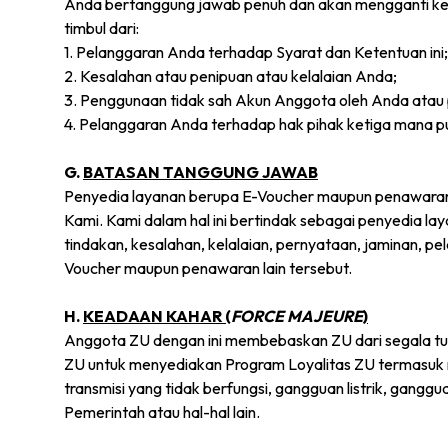
Anda bertanggung jawab penuh dan akan mengganti keru
timbul dari:
1. Pelanggaran Anda terhadap Syarat dan Ketentuan ini;
2. Kesalahan atau penipuan atau kelalaian Anda;
3. Penggunaan tidak sah Akun Anggota oleh Anda atau p
4. Pelanggaran Anda terhadap hak pihak ketiga mana p
G.
BATASAN TANGGUNG JAWAB
Penyedia layanan berupa E-Voucher maupun penawaran l
Kami. Kami dalam hal ini bertindak sebagai penyedia l
tindakan, kesalahan, kelalaian, pernyataan, jaminan, p
Voucher maupun penawaran lain tersebut.
H.
KEADAAN KAHAR (
FORCE MAJEURE
)
Anggota ZU dengan ini membebaskan ZU dari segala t
ZU untuk menyediakan Program Loyalitas ZU termasuk na
transmisi yang tidak berfungsi, gangguan listrik, gang
Pemerintah atau hal-hal lain.