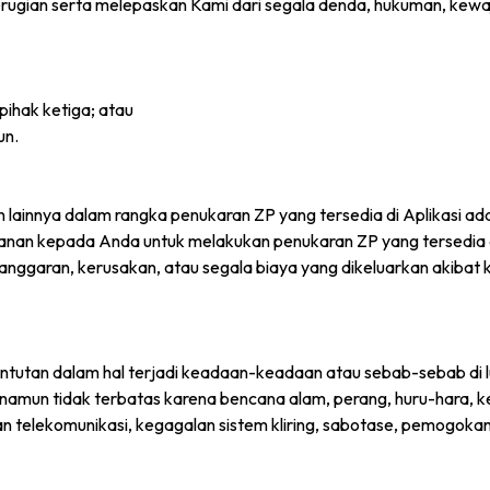
gian serta melepaskan Kami dari segala denda, hukuman, kewaji
ihak ketiga; atau
un.
ainnya dalam rangka penukaran ZP yang tersedia di Aplikasi a
ayanan kepada Anda untuk melakukan penukaran ZP yang tersedia d
elanggaran, kerusakan, atau segala biaya yang dikeluarkan akibat 
untutan dalam hal terjadi keadaan-keadaan atau sebab-sebab d
mun tidak terbatas karena bencana alam, perang, huru-hara, kead
guan telekomunikasi, kegagalan sistem kliring, sabotase, pemogok