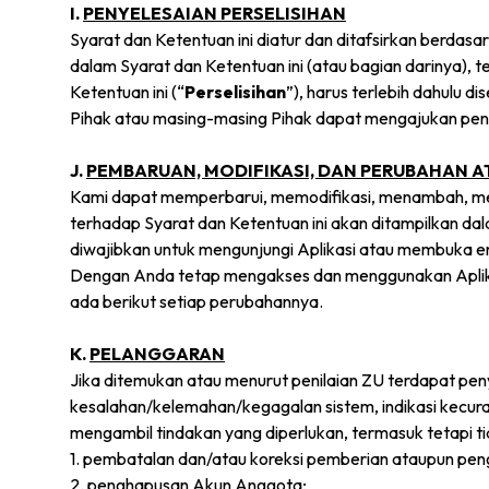
I.
PENYELESAIAN PERSELISIHAN
Syarat dan Ketentuan ini diatur dan ditafsirkan berdasar
dalam Syarat dan Ketentuan ini (atau bagian darinya),
Ketentuan ini (“
Perselisihan
”), harus terlebih dahulu 
Pihak atau masing-masing Pihak dapat mengajukan penye
J.
PEMBARUAN, MODIFIKASI, DAN PERUBAHAN A
Kami dapat memperbarui, memodifikasi, menambah, men
terhadap Syarat dan Ketentuan ini akan ditampilkan dal
diwajibkan untuk mengunjungi Aplikasi atau membuka e
Dengan Anda tetap mengakses dan menggunakan Aplika
ada berikut setiap perubahannya.
K.
PELANGGARAN
Jika ditemukan atau menurut penilaian ZU terdapat pe
kesalahan/kelemahan/kegagalan sistem, indikasi kecura
mengambil tindakan yang diperlukan, termasuk tetapi t
1. pembatalan dan/atau koreksi pemberian ataupun pe
2. penghapusan Akun Anggota;