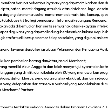
lai manfaat berupa beberapa layanan yang dapat ditukarkan dan d
cipta, paten, merek dagang atau hak atas database, logo, desai
ama dagang dan nama usaha, nama-nama domain, ide, konsep, spesi
(database); Strategi pemasaran; Informasi keuangan; Rencana, 
 akan ada di kemudian hari serta semua hak atas kekayaan intel
pat diajukan) yang dapat dilindungi berdasarkan hukum Republik
yang bersifat unik berupa nomor telepon seluler, yang digunakan
barang, layanan dan/atau jasa bagi Pelanggan dan Pengguna Apli
akukan pembelian barang dan/atau jasa di Merchant;
yang memiliki Akun Anggota dan telah menyetujui syarat dan kete
elanggan yang dimiliki dan dikelola oleh ZU yang menawarkan pr
asa, diskon khusus, penawaran gratis/ eksklusif, dan lain sebaga
s yang didapatkan dari transaksi berhasil yang Anda lakukan di Mer
n Merchant / Partner.
otomatis terdaftar sebagai Anggota dalam Program Loyalitas ZU 