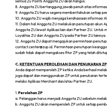
semua Zu Points Anggota ZU akan hangus.
8. Anggota ZU bertanggung jawab penuh atas informa
9. Anggota ZU harus segera memberitahukan setiap perub
10. Anggota ZU wajib menjaga kerahasiaan informasi A
11. Dalam hal Anggota ZU melakukan penutupan akun Apli
Anggota ZU lewat Aplikasi lain dari Partner ZU. Untuk
Loyalitas ZU dari Anggota ZU pada Partner ZU lainnya.
12. Anggota ZU dapat mengajukan permintaan penutupa
contact.center@zup.id. Permintaan penutupan keanggot
sudah tidak dapat mengakses fitur ZP yang telah ditutu
C.
KETENTUAN PEROLEHAN DAN PENUKARAN ZP
Anda dapat memperoleh ZP ketika Anda berhasil melaku
juga dapat dan menggunakan ZP untuk penukaran tertent
melalui Aplikasi Merchant dan/atau Partner ZU.
1.
Perolehan ZP
a. Pelanggan harus menjadi Anggota ZU sebelum melak
b. Anggota ZU akan memperoleh ZP untuk setiap pembel