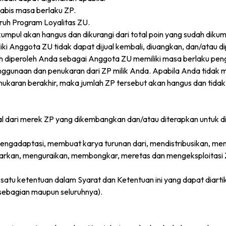
habis masa berlaku ZP.
uh Program Loyalitas ZU.
umpul akan hangus dan dikurangi dari total poin yang sudah diku
i Anggota ZU tidak dapat dijual kembali, diuangkan, dan/atau d
 diperoleh Anda sebagai Anggota ZU memiliki masa berlaku pen
ggunaan dan penukaran dari ZP milik Anda. Apabila Anda tidak 
karan berakhir, maka jumlah ZP tersebut akan hangus dan tidak
ual dari merek ZP yang dikembangkan dan/atau diterapkan untuk 
mengadaptasi, membuat karya turunan dari, mendistribusikan, me
rkan, menguraikan, membongkar, meretas dan mengeksploitasi ZP
atu ketentuan dalam Syarat dan Ketentuan ini yang dapat diarti
sebagian maupun seluruhnya).