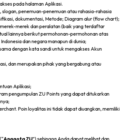
iakses pada halaman Aplikasi.
n, slogan, penemuan-penemuan atau rahasia-rahasia
fikasi, dokumentasi, Metode; Diagram alur (flow chart);
merek-merek dan peralatan (baik yang terdaftar
ektual lainnya berikut permohonan-permohonan atas
 Indonesia dan negara manapun di dunia;
 bersama dengan kata sandi untuk mengakses Akun
kasi, dan merupakan pihak yang bergabung atau
ntuan Aplikasi;
ogram pengumpulan ZU Points yang dapat ditukarkan
inya;
chant. Poin loyalitas ini tidak dapat diuangkan, memiliki
(“
Anggota ZU
”) sehingga Anda dapat melihat dan