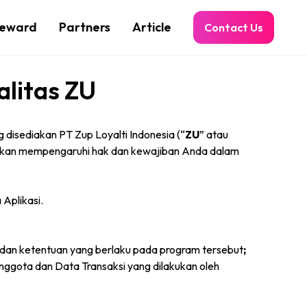
eward
Partners
Article
Contact Us
litas ZU
 disediakan PT Zup Loyalti Indonesia (“
ZU
” atau
 akan mempengaruhi hak dan kewajiban Anda dalam
 Aplikasi.
 dan ketentuan yang berlaku pada program tersebut
;
Anggota dan Data Transaksi yang dilakukan oleh