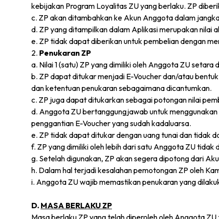
kebijakan Program Loyalitas ZU yang berlaku. ZP diberik
c. ZP akan ditambahkan ke Akun Anggota dalam jangka wa
d. ZP yang ditampilkan dalam Aplikasi merupakan nilai
e. ZP tidak dapat diberikan untuk pembelian dengan m
2.
Penukaran ZP
a. Nilai 1 (satu) ZP yang dimiliki oleh Anggota ZU setara 
b. ZP dapat ditukar menjadi E-Voucher dan/atau bentuk 
dan ketentuan penukaran sebagaimana dicantumkan.
c. ZP juga dapat ditukarkan sebagai potongan nilai pem
d. Anggota ZU bertanggungjawab untuk menggunakan E-
penggantian E-Voucher yang sudah kadaluarsa.
e. ZP tidak dapat ditukar dengan uang tunai dan tidak da
f. ZP yang dimiliki oleh lebih dari satu Anggota ZU tida
g. Setelah digunakan, ZP akan segera dipotong dari Ak
h. Dalam hal terjadi kesalahan pemotongan ZP oleh K
i. Anggota ZU wajib memastikan penukaran yang dilaku
D.
MASA BERLAKU ZP
Masa berlaku ZP yang telah diperoleh oleh Anggota ZU 