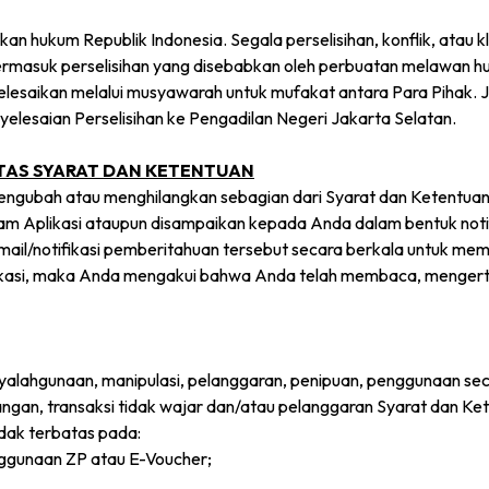
kan hukum Republik Indonesia. Segala perselisihan, konflik, atau 
 termasuk perselisihan yang disebabkan oleh perbuatan melawan h
diselesaikan melalui musyawarah untuk mufakat antara Para Pihak.
lesaian Perselisihan ke Pengadilan Negeri Jakarta Selatan.
TAS SYARAT DAN KETENTUAN
gubah atau menghilangkan sebagian dari Syarat dan Ketentuan i
am Aplikasi ataupun disampaikan kepada Anda dalam bentuk notifi
mail/notifikasi pemberitahuan tersebut secara berkala untuk m
si, maka Anda mengakui bahwa Anda telah membaca, mengerti,
nyalahgunaan, manipulasi, pelanggaran, penipuan, penggunaan se
ngan, transaksi tidak wajar dan/atau pelanggaran Syarat dan Ke
idak terbatas pada:
nggunaan ZP atau E-Voucher;